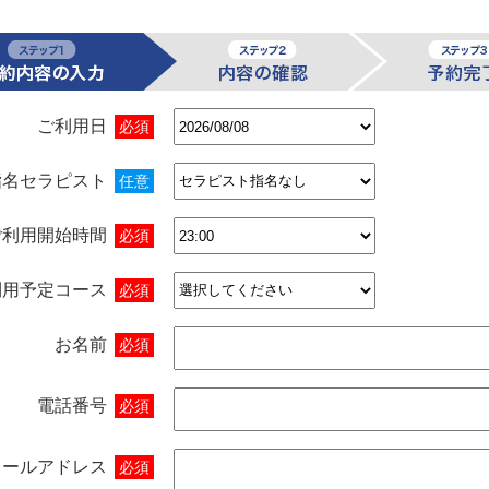
ご利用日
必須
指名セラピスト
任意
ご利用開始時間
必須
利用予定コース
必須
お名前
必須
電話番号
必須
メールアドレス
必須